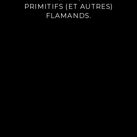
PRIMITIFS (ET AUTRES)
FLAMANDS.
Lire
la
suite
→