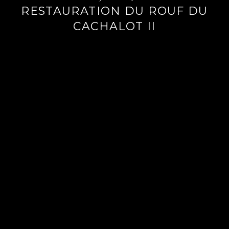
RESTAURATION DU ROUF DU
CACHALOT II
Lire
la
suite
→