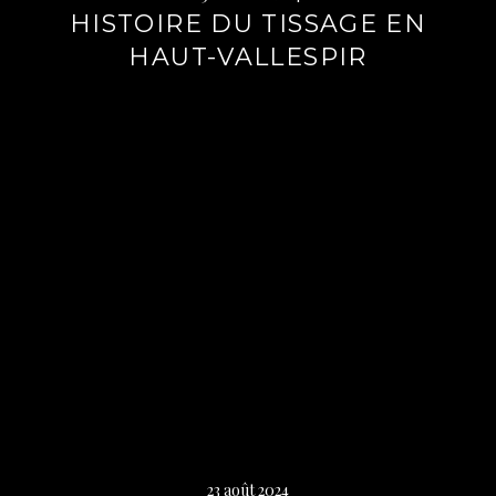
HISTOIRE DU TISSAGE EN
HAUT-VALLESPIR
Lire
la
suite
→
23 août 2024