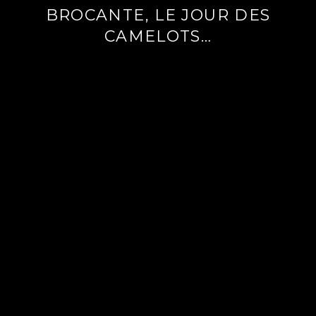
BROCANTE, LE JOUR DES
CAMELOTS…
Lire
la
suite
→