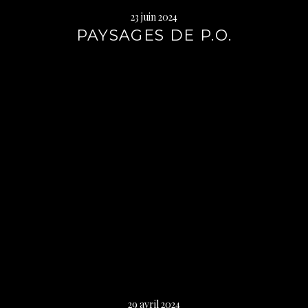
23 juin 2024
PAYSAGES DE P.O.
Lire
la
suite
→
29 avril 2024