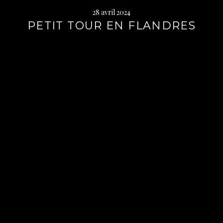
28 avril 2024
PETIT TOUR EN FLANDRES
Lire
la
suite
→