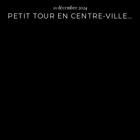
11 décembre 2024
PETIT TOUR EN CENTRE-VILLE…
Lire
la
suite
→