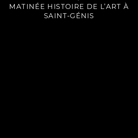
MATINÉE HISTOIRE DE L’ART À
SAINT-GÉNIS
Lire
la
suite
→