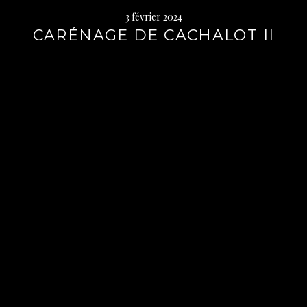
3 février 2024
CARÉNAGE DE CACHALOT II
Lire
la
suite
→