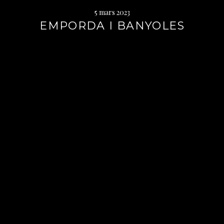
5 mars 2023
EMPORDA I BANYOLES
Lire
la
suite
→