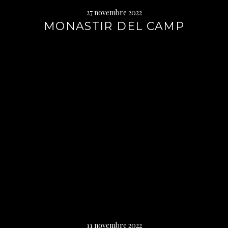
27 novembre 2022
MONASTIR DEL CAMP
Lire
la
suite
→
11 novembre 2022