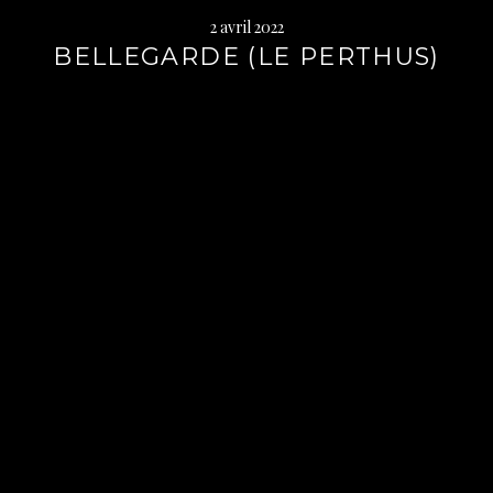
2 avril 2022
BELLEGARDE (LE PERTHUS)
Lire
la
suite
→