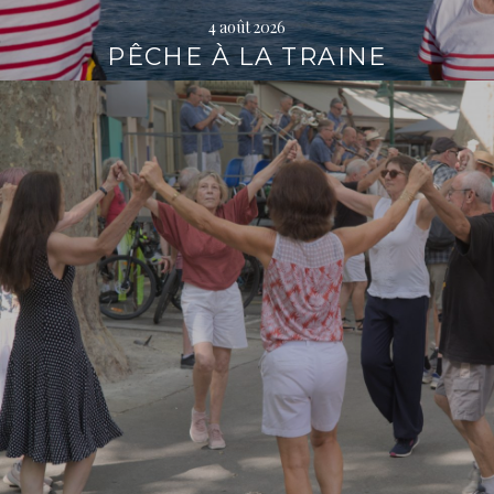
4 août 2026
PÊCHE À LA TRAINE
Lire
la
suite
→