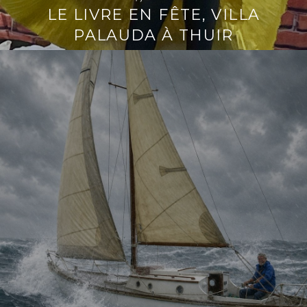
LE LIVRE EN FÊTE, VILLA
PALAUDA À THUIR
Lire
la
suite
→