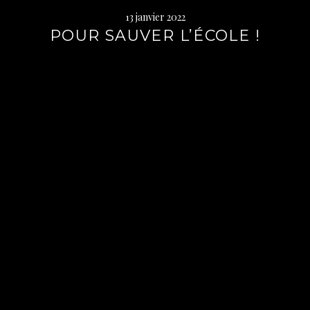
13 janvier 2022
POUR SAUVER L’ÉCOLE !
Lire
la
suite
→