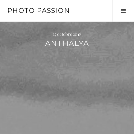
Aller
PHOTO PASSION
au
Tog
contenu
Sid
principal
27 octobre 2018
ANTHALYA