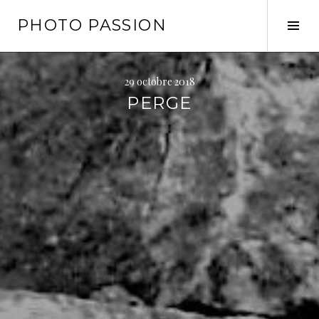
Aller
PHOTO PASSION
au
Tog
contenu
Sid
principal
29 octobre 2018
PERGE