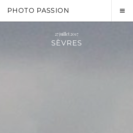
Aller
PHOTO PASSION
au
Tog
contenu
Sid
principal
27 juillet 2017
SÈVRES